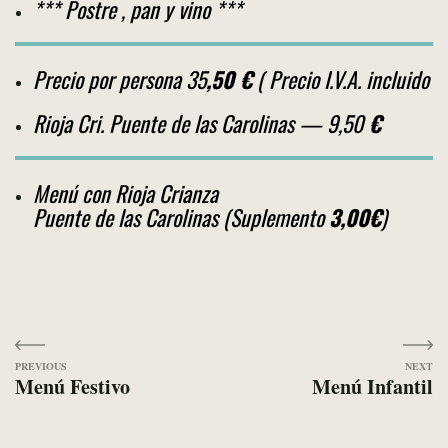
*** Postre , pan y vino ***
Precio por persona 35
,50 €
( Precio I.V.A. incluido
Rioja Cri. Puente de las Carolinas — 9,50
€
Menú con Rioja Crianza
Puente de las Carolinas (Suplemento
3,00€
)
Navegación
Menú Festivo
Menú Infantil
de
entradas